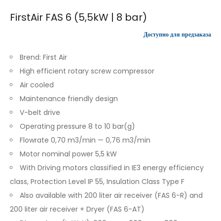
FirstAir FAS 6 (5,5kW | 8 bar)
Доступно для предзаказа
Brend: First Air
High efficient rotary screw compressor
Air cooled
Maintenance friendly design
V-belt drive
Operating pressure 8 to 10 bar(g)
Flowrate 0,70 m3/min — 0,76 m3/min
Motor nominal power 5,5 kW
With Driving motors classified in IE3 energy efficiency
class, Protection Level IP 55, Insulation Class Type F
Also available with 200 liter air receiver (FAS 6-R) and
200 liter air receiver + Dryer (FAS 6-AT)