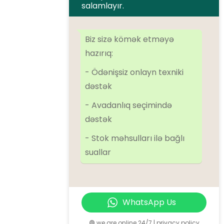
salamlayır.
Brendlər
Airman
ALMiG
Alup
Atlas Copco
Atmos
BOGE
Dalgakiran
Biz sizə kömək etməyə
Denair
Ekomak
EScomp
FirstAir
Ingersoll Rand
Kaeser
hazırıq:
Kraftmann
Remeza
SolidAir
Sulair
Tamsan
- Ödənişsiz onlayn texniki
dəstək
Kateqoriyalar
- Avadanlıq seçimində
dəstək
Kompressorlar
- Stok məhsulları ilə bağlı
Əlavə avadanlıqlar
suallar
Azot qurğuları
Oxygen qurğuları
Ehtiyat hissələr
WhatsApp Us
🟢 we are online 24/7 | privacy policy