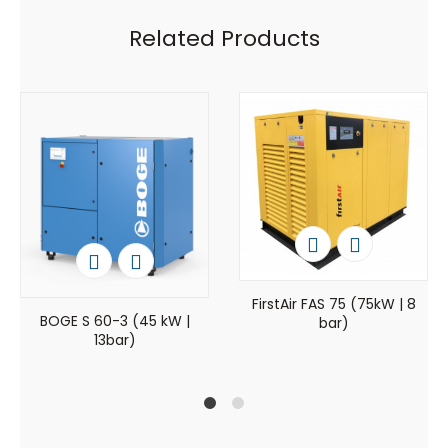
Related Products
FirstAir FAS 75 (75kW | 8
BOGE S 60-3 (45 kW |
bar)
13bar)
1
2