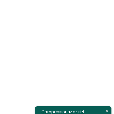
Telefon
+994 77 450 20 15
Compressor.az
Haqqımızada
Məhsullar
Xidmətlərimiz
Əməkdaşlıq
Əlaqə
Compressor.az.az sizi