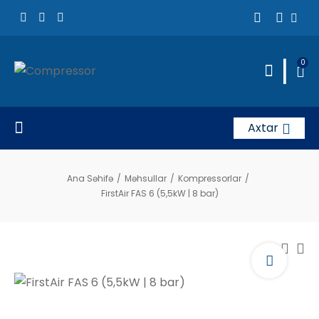
|
0
Axtar
Ana Səhifə
/
Məhsullar
/
Kompressorlar
/
FirstAir FAS 6 (5,5kW | 8 bar)