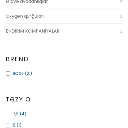
Əlavə avadanlıqlar
Oxygen qurğuları
ENDİRİM KOMPANİYALAR
BREND
BOGE
(21)
TƏZYIQ
7,5
(4)
8
(1)