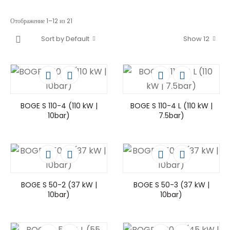
Отображение 1–12 из 21
Sort by Default
Show 12
BOGE S 110-4 (110 kW |
BOGE S 110-4 L (110 kW |
10bar)
7.5bar)
BOGE S 50-2 (37 kW |
BOGE S 50-3 (37 kW |
10bar)
10bar)