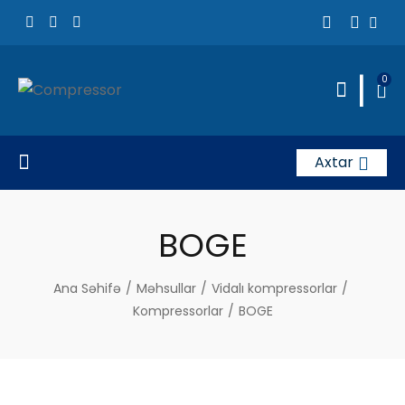
|
0
Axtar
BOGE
Ana Səhifə
/
Məhsullar
/
Vidalı kompressorlar
/
Kompressorlar
/
BOGE