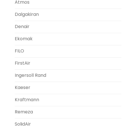
Atmos
Dalgakiran
Denair
Ekomak
FILO
FirstAir
Ingersoll Rand
Kaeser
Kraftmann
Remeza
SolidAir