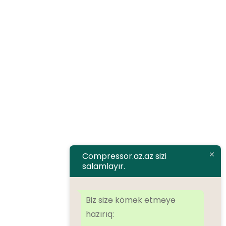
Compressor.az
Haqqımızada
Məhsullar
Xidmətlərimiz
Əməkdaşlıq
Əlaqə
Compressor.az.az sizi
salamlayır.
Brendlər
Airman
ALMiG
Alup
Atlas Copco
Atmos
BOGE
Dalgakiran
Biz sizə kömək etməyə
Denair
Ekomak
EScomp
FirstAir
Ingersoll Rand
Kaeser
hazırıq:
Kraftmann
Remeza
SolidAir
Sulair
Tamsan