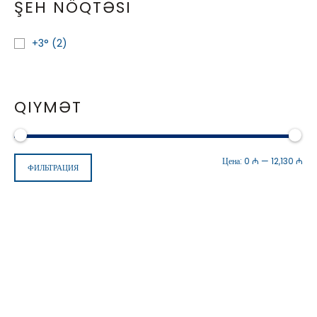
ŞEH NÖQTƏSI
+3°
(2)
QIYMƏT
Цена:
0 ₼
—
12,130 ₼
ФИЛЬТРАЦИЯ