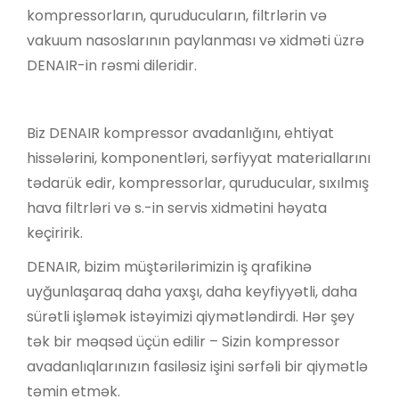
kompressorların, quruducuların, filtrlərin və
vakuum nasoslarının paylanması və xidməti üzrə
DENAIR-in rəsmi dileridir.
Biz DENAIR kompressor avadanlığını, ehtiyat
hissələrini, komponentləri, sərfiyyat materiallarını
tədarük edir, kompressorlar, quruducular, sıxılmış
hava filtrləri və s.-in servis xidmətini həyata
keçiririk.
DENAIR, bizim müştərilərimizin iş qrafikinə
uyğunlaşaraq daha yaxşı, daha keyfiyyətli, daha
sürətli işləmək istəyimizi qiymətləndirdi. Hər şey
tək bir məqsəd üçün edilir – Sizin kompressor
avadanlıqlarınızın fasiləsiz işini sərfəli bir qiymətlə
təmin etmək.