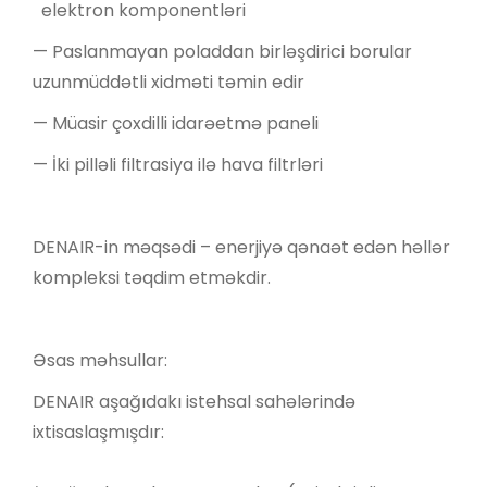
elektron komponentləri
— Paslanmayan poladdan birləşdirici borular
uzunmüddətli xidməti təmin edir
— Müasir çoxdilli idarəetmə paneli
— İki pilləli filtrasiya ilə hava filtrləri
DENAIR-in məqsədi – enerjiyə qənaət edən həllər
kompleksi təqdim etməkdir.
Əsas məhsullar:
DENAIR aşağıdakı istehsal sahələrində
ixtisaslaşmışdır: