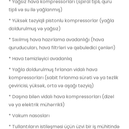
* Yağsız hava kompressorları (spiral tipli, quru
tipli və su ilə yağlanmış)
* Yüksək təzyiqli pistonlu kompressorlar (yağla
doldurulmuş və yağsız)
* Sıxılmış hava hazırlama avadanlığı (hava
quruducuları, hava filtrləri və qəbuledici çənləri)
* Hava təmizləyici avadanlıq
* Yağla doldurulmuş fırlanan vidalı hava
kompressorları (sabit fırlanma sürəti və ya tezlik
çeviricisi, yüksək, orta və aşağı təzyiq)
* Daşına bilən vidalı hava kompressorları (dizel
və ya elektrik mühərrikli)
* Vakum nasosları
* Tullantıların istiləşməsi üçün üzvi bir iş mühitində