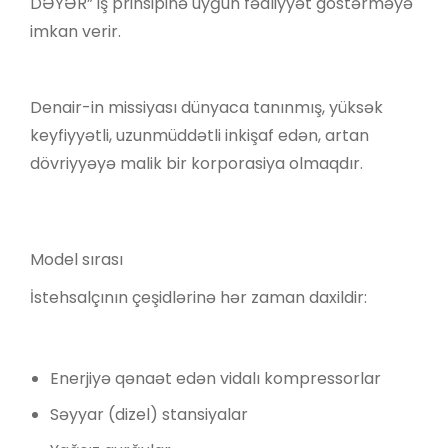
DƏYƏR” iş prinsipinə uyğun fəaliyyət göstərməyə
imkan verir.
Denair-in missiyası dünyaca tanınmış, yüksək
keyfiyyətli, uzunmüddətli inkişaf edən, artan
dövriyyəyə malik bir korporasiya olmaqdır.
Model sırası
İstehsalçının çeşidlərinə hər zaman daxildir:
Enerjiyə qənaət edən vidalı kompressorlar
Səyyar (dizel) stansiyalar