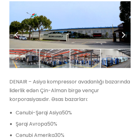
DENAIR – Asiya kompressor avadanlığı bazarında
liderlik edən Çin-Alman birgə vençur
korporasiyasıdır. Əsas bazarları:
Cənubi-Şərqi Asiya50%
Şərqi Avropa50%
Cənubi Amerika30%