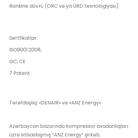
Rankine dövrü (ORC və ya ÜRD texnologiyası)
Sertfikatlar:
ISO9001:2008,
GC, CE
7 Patent
Tərəfdaşlıq: «DENAIR» və «ANZ Energy»
Azərbaycan bazarında kompressor avadanlıqları
üzrə ixtisaslaşmış “ANZ Energy” şirkəti,