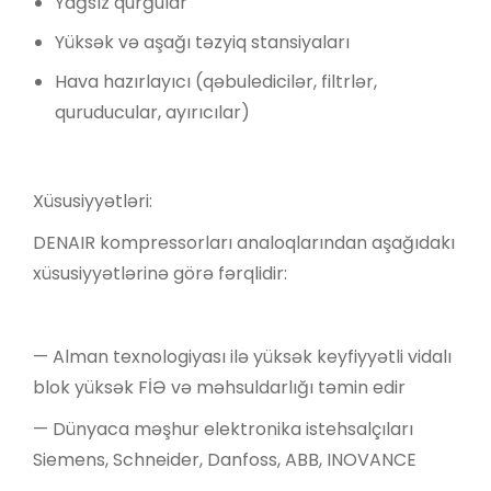
Yağsız qurğular
Yüksək və aşağı təzyiq stansiyaları
Hava hazırlayıcı (qəbuledicilər, filtrlər,
quruducular, ayırıcılar)
Xüsusiyyətləri:
DENAIR kompressorları analoqlarından aşağıdakı
xüsusiyyətlərinə görə fərqlidir:
— Alman texnologiyası ilə yüksək keyfiyyətli vidalı
blok yüksək FİƏ və məhsuldarlığı təmin edir
— Dünyaca məşhur elektronika istehsalçıları
Siemens, Schneider, Danfoss, ABB, INOVANCE