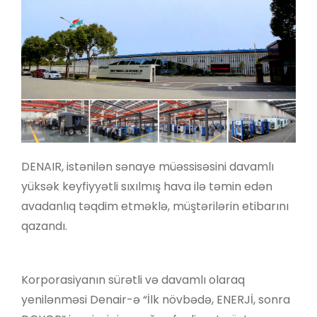
DENAIR, istənilən sənaye müəssisəsini davamlı
yüksək keyfiyyətli sıxılmış hava ilə təmin edən
avadanlıq təqdim etməklə, müştərilərin etibarını
qazandı.
Korporasiyanın sürətli və davamlı olaraq
yenilənməsi Denair-ə “İlk növbədə, ENERJİ, sonra