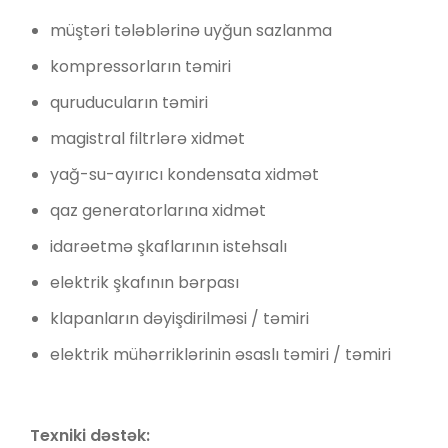
müştəri tələblərinə uyğun sazlanma
kompressorların təmiri
quruducuların təmiri
magistral filtrlərə xidmət
yağ-su-ayırıcı kondensata xidmət
qaz generatorlarına xidmət
idarəetmə şkaflarının istehsalı
elektrik şkafının bərpası
klapanların dəyişdirilməsi / təmiri
elektrik mühərriklərinin əsaslı təmiri / təmiri
Texniki dəstək: