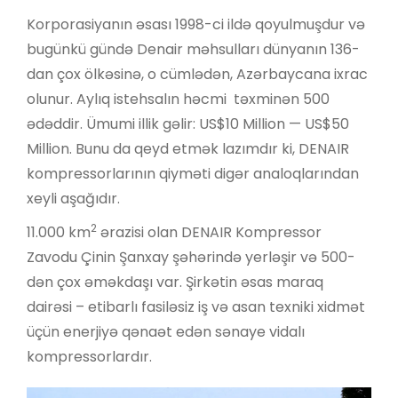
Korporasiyanın əsası 1998-ci ildə qoyulmuşdur və
bugünkü gündə Denair məhsulları dünyanın 136-
dan çox ölkəsinə, o cümlədən, Azərbaycana ixrac
olunur. Aylıq istehsalın həcmi təxminən 500
ədəddir. Ümumi illik gəlir: US$10 Million — US$50
Million. Bunu da qeyd etmək lazımdır ki, DENAIR
kompressorlarının qiyməti digər analoqlarından
xeyli aşağıdır.
2
11.000 km
ərazisi olan DENAIR Kompressor
Zavodu Çinin Şanxay şəhərində yerləşir və 500-
dən çox əməkdaşı var. Şirkətin əsas maraq
dairəsi – etibarlı fasiləsiz iş və asan texniki xidmət
üçün enerjiyə qənaət edən sənaye vidalı
kompressorlardır.