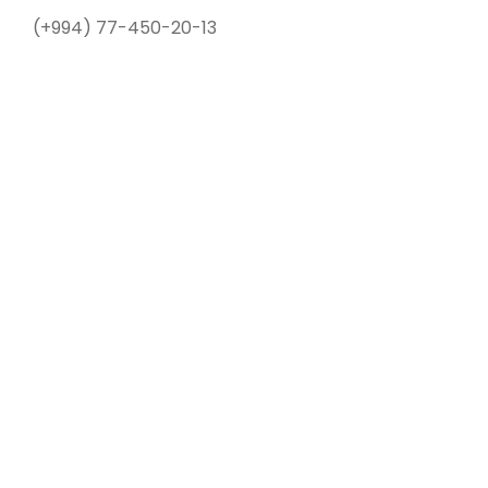
(+994) 77-450-20-13
Compressorların məkanı
Ünvan
Bakı ş. Heydər Əliyev pr. AZ1029, 187B "Caspian
Sport Hotel and Plaza" block "B" 13th floor, 1308A
E-poçt