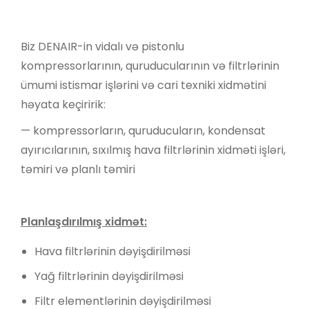
Biz DENAIR-in vidalı və pistonlu
kompressorlarının, quruducularının və filtrlərinin
ümumi istismar işlərini və cari texniki xidmətini
həyata keçiririk:
— kompressorların, quruducuların, kondensat
ayırıcılarının, sıxılmış hava filtrlərinin xidməti işləri,
təmiri və planlı təmiri
Planlaşdırılmış xidmət:
Hava filtrlərinin dəyişdirilməsi
Yağ filtrlərinin dəyişdirilməsi
Filtr elementlərinin dəyişdirilməsi