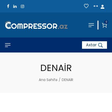
|
0
Axtar
DENAİR
Ana Səhifə
/
DENAİR