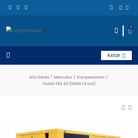
|
0
Axtar
Ana Səhifə
/
Məhsullar
/
Kompressorlar
/
FirstAir FAS 90 (90kW | 8 bar)