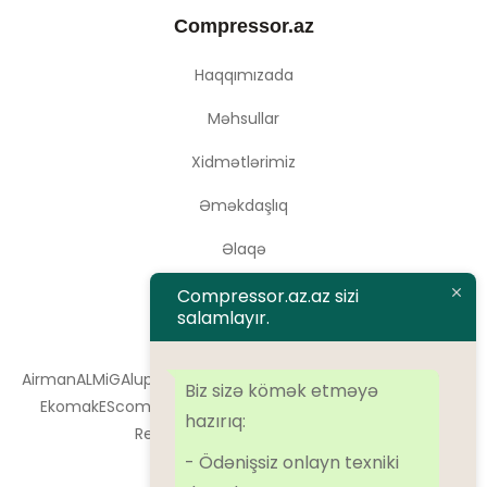
Compressor.az
Haqqımızada
Məhsullar
Xidmətlərimiz
Əməkdaşlıq
Əlaqə
Compressor.az.az sizi
salamlayır.
Brendlər
Airman
ALMiG
Alup
Atlas Copco
Atmos
BOGE
Dalgakiran
Denair
Biz sizə kömək etməyə
Ekomak
EScomp
FirstAir
Ingersoll Rand
Kaeser
Kraftmann
hazırıq:
Remeza
SolidAir
Sulair
Tamsan
- Ödənişsiz onlayn texniki