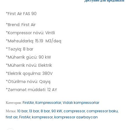
Доступно для предзаказа
*First Air FAS 90
*Brend: First Air
*Kompressor növü: Vintli
*Məhsuldarlıq: 15.19 M3/dəq
*Təzyiq: 8 bar
*Mühərrik gücü: 90 kW
*Mühərrik növü: Elektrik
*Elektrik qoşulma: 380V
*Ötürilmə növü: Qayış
*Zəmanət müddəti: 12 AY
Категории:
FirstAir
,
Kompressorlar
,
Vidalı kompressorlar
Метки:
10 bar
,
13 bar
,
8 bar
,
90 kW
,
compressor
,
compressor baku
,
first air
,
FirstAir
,
kompressor
,
kompressor azərbaycan