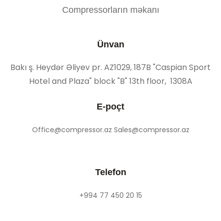
Compressorların məkanı
Ünvan
Bakı ş. Heydər Əliyev pr. AZ1029, 187B "Caspian Sport
Hotel and Plaza" block "B" 13th floor, 1308A
E-poçt
Office@compressor.az Sales@compressor.az
Telefon
+994 77 450 20 15