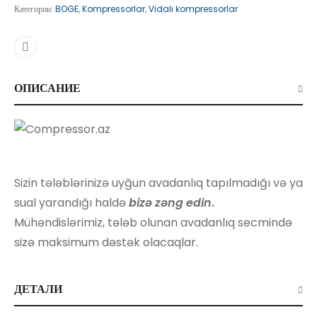
Категории:
BOGE
,
Kompressorlar
,
Vidalı kompressorlar
ОПИСАНИЕ
Sizin tələblərinizə uyğun avadanlıq tapılmadığı və ya
sual yarandığı haldə
bizə zəng edin
.
Mühəndislərimiz, tələb olunan avadanlıq secmində
sizə maksimum dəstək olacaqlar.
ДЕТАЛИ