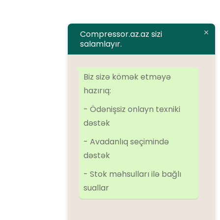
Əlaqə
Compressor.az.az sizi
salamlayır.
Brendlər
Airman
ALMiG
Alup
Atlas Copco
Atmos
BOGE
Dalgakiran
Biz sizə kömək etməyə
Denair
Ekomak
EScomp
FirstAir
Ingersoll Rand
Kaeser
hazırıq:
Kraftmann
Remeza
SolidAir
Sulair
Tamsan
- Ödənişsiz onlayn texniki
dəstək
Kateqoriyalar
- Avadanlıq seçimində
dəstək
Kompressorlar
- Stok məhsulları ilə bağlı
Əlavə avadanlıqlar
suallar
Azot qurğuları
Oxygen qurğuları