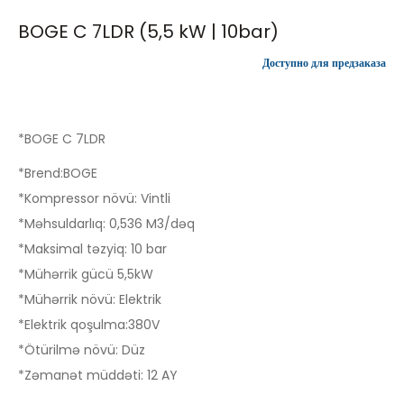
BOGE C 7LDR (5,5 kW | 10bar)
Доступно для предзаказа
*BOGE C 7LDR
*Brend:BOGE
*Kompressor növü: Vintli
*Məhsuldarlıq: 0,536 M3/dəq
*Maksimal təzyiq: 10 bar
*Mühərrik gücü 5,5kW
*Mühərrik növü: Elektrik
*Elektrik qoşulma:380V
*Ötürilmə növü: Düz
*Zəmanət müddəti: 12 AY