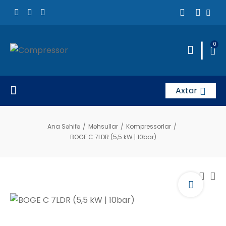
|
0
Axtar
Ana Səhifə
/
Məhsullar
/
Kompressorlar
/
BOGE C 7LDR (5,5 kW | 10bar)