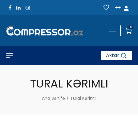
|
0
Axtar
TURAL KƏRIMLI
Ana Səhifə
/
Tural Kərimli