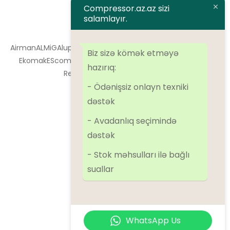
Compressor.az.az sizi
salamlayır.
Brendlər
Airman
ALMiG
Alup
Atlas Copco
Atmos
BOGE
Dalgakiran
Denair
Biz sizə kömək etməyə
Ekomak
EScomp
FirstAir
Ingersoll Rand
Kaeser
Kraftmann
hazırıq:
Remeza
SolidAir
Sulair
Tamsan
- Ödənişsiz onlayn texniki
dəstək
Kateqoriyalar
- Avadanlıq seçimində
dəstək
Kompressorlar
- Stok məhsulları ilə bağlı
Əlavə avadanlıqlar
suallar
Azot qurğuları
Oxygen qurğuları
Ehtiyat hissələr
WhatsApp Us