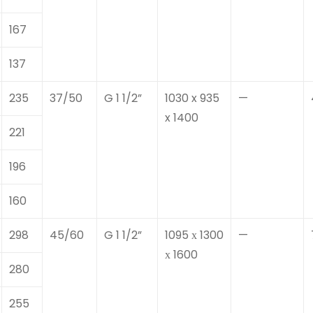
167
137
235
37/50
G 1 1/2”
1030 x 935
—
x 1400
221
196
160
298
45/60
G 1 1/2”
1095 х 1300
—
х 1600
280
255