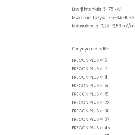
Enerji istehlakı 5-75 kW
Maksimal təzyiq 7,5-8,5-10-13
Məhsuldarlıq 0,25-12,58 m³/m
Seriyaya aid edilir:
FRECON PLUS ᵖᵐ 5
FRECON PLUS ᵖᵐ 7
FRECON PLUS ᵖᵐ 11
FRECON PLUS ᵖᵐ 15
FRECON PLUS ᵖᵐ 18
FRECON PLUS ᵖᵐ 22
FRECON PLUS ᵖᵐ 30
FRECON PLUS ᵖᵐ 37
FRECON PLUS ᵖᵐ 45