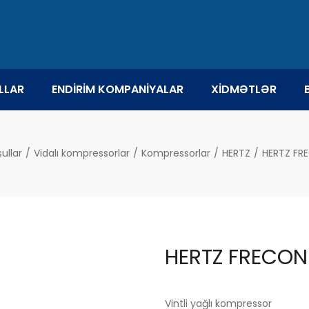
LLAR
ENDİRİM KOMPANİYALAR
XİDMƏTLƏR
ullar
/
Vidalı kompressorlar
/
Kompressorlar
/
HERTZ
/
HERTZ FRE
HERTZ FRECON 
Vintli yağlı kompressor