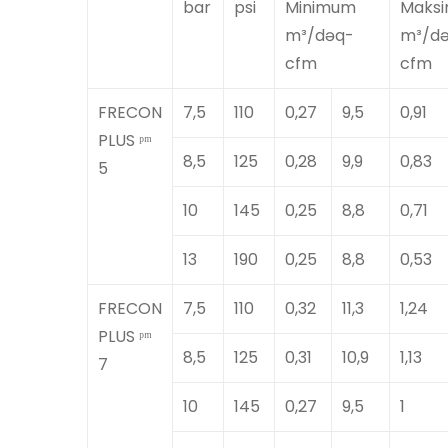
bar
psi
Minimum
Maks
m³/dəq-
m³/d
cfm
cfm
FRECON
7,5
110
0,27
9,5
0,91
PLUS ᵖᵐ
8,5
125
0,28
9,9
0,83
5
10
145
0,25
8,8
0,71
13
190
0,25
8,8
0,53
FRECON
7,5
110
0,32
11,3
1,24
PLUS ᵖᵐ
8,5
125
0,31
10,9
1,13
7
10
145
0,27
9,5
1