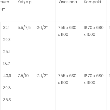
imum
Kvt/a.g
Əsasında
Kompakt
əq-
32,1
5,5/7,5
G 1/2”
755 x 630
1870 x 680
x 1100
x 1600
29,3
25,1
18,7
43,9
7,5/10
G 1/2”
755 x 630
1870 x 680
x 1100
x 1600
39,8
35,3