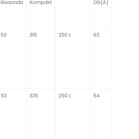
Əsasında
Kompakt
Db(A)
153
316
250 L
63
153
335
250 L
64