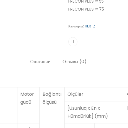
FRECON PLUS ᵖᵐ 55
FRECON PLUS ᵖᵐ 75
Категория:
HERTZ
Описание
Отзывы (0)
Motor
Bağlantı
Ölçülər
gücü
ölçüsü
[Uzunluq x En x
Hümdürlük] (mm)