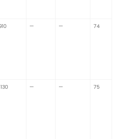
910
—
—
74
1130
—
—
75