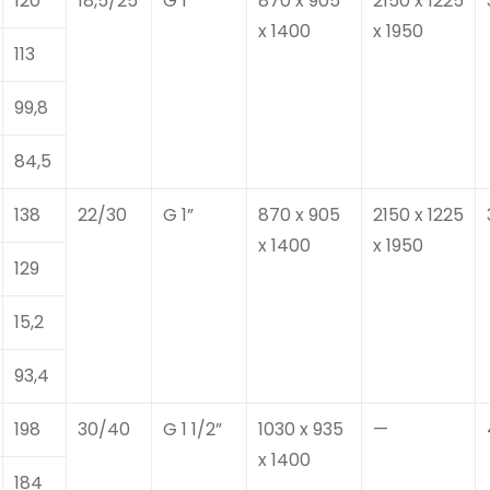
120
18,5/25
G 1”
870 x 905
2150 x 1225
x 1400
x 1950
113
99,8
84,5
138
22/30
G 1”
870 x 905
2150 x 1225
x 1400
x 1950
129
15,2
93,4
198
30/40
G 1 1/2”
1030 x 935
—
x 1400
184