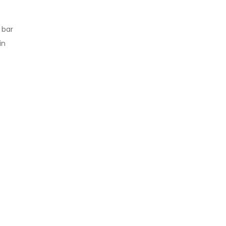
 bar
in