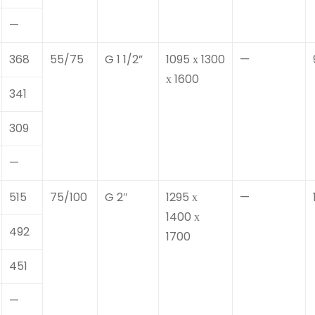
—
368
55/75
G 1 1/2”
1095 х 1300
—
х 1600
341
309
—
515
75/100
G 2″
1295 х
—
1400 х
492
1700
451
—