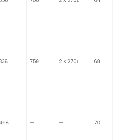
350
766
2 X 270L
64
338
759
2 X 270L
68
468
—
—
70