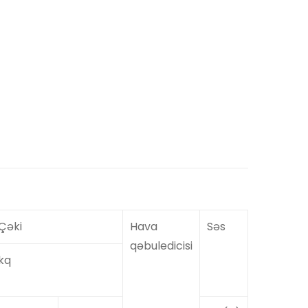
Çəki
Hava
Səs
qəbuledicisi
kq