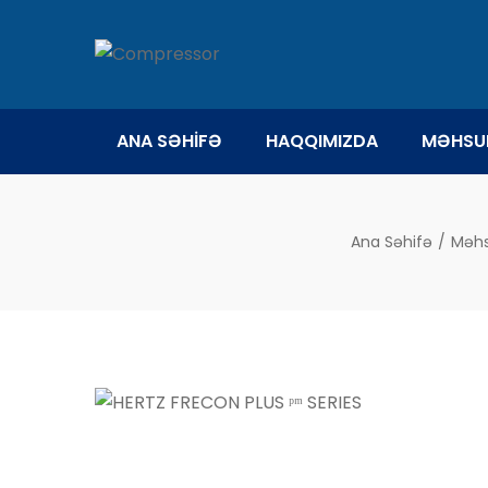
ANA SƏHİFƏ
HAQQIMIZDA
MƏHSU
Ana Səhifə
/
Məhs