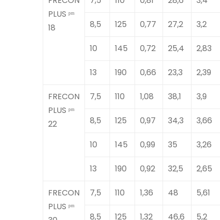
FRECON
7,5
110
0,81
28,6
3,4
PLUS ᵖᵐ
8,5
125
0,77
27,2
3,2
18
10
145
0,72
25,4
2,83
13
190
0,66
23,3
2,39
FRECON
7,5
110
1,08
38,1
3,9
PLUS ᵖᵐ
8,5
125
0,97
34,3
3,66
22
10
145
0,99
35
3,26
13
190
0,92
32,5
2,65
FRECON
7,5
110
1,36
48
5,61
PLUS ᵖᵐ
8,5
125
1,32
46,6
5,2