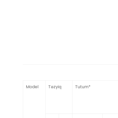
Model
Təzyiq
Tutum*