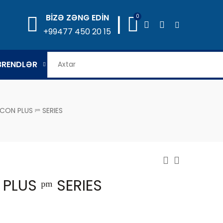
|
BİZƏ ZƏNG EDİN
0
+99477 450 20 15
BRENDLƏR
CON PLUS ᵖᵐ SERIES
PLUS ᵖᵐ SERIES