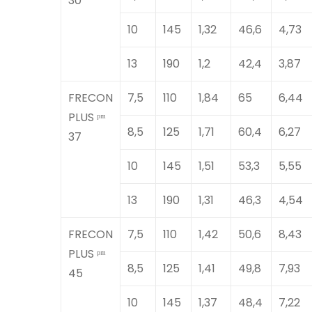
30
10
145
1,32
46,6
4,73
13
190
1,2
42,4
3,87
FRECON
7,5
110
1,84
65
6,44
PLUS ᵖᵐ
8,5
125
1,71
60,4
6,27
37
10
145
1,51
53,3
5,55
13
190
1,31
46,3
4,54
FRECON
7,5
110
1,42
50,6
8,43
PLUS ᵖᵐ
8,5
125
1,41
49,8
7,93
45
10
145
1,37
48,4
7,22