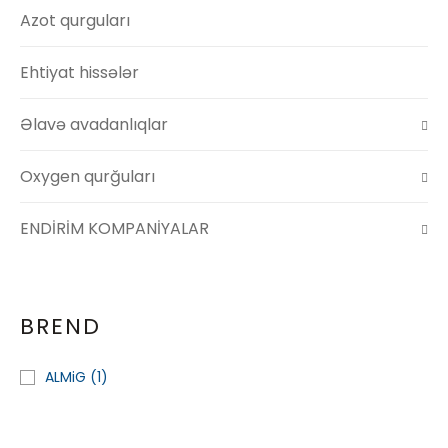
Azot qurguları
Ehtiyat hissələr
Əlavə avadanlıqlar
Oxygen qurğuları
ENDİRİM KOMPANİYALAR
BREND
ALMiG
(1)