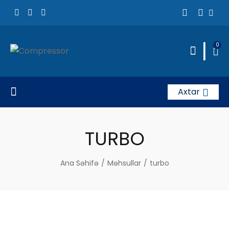
|
0
Axtar
TURBO
Ana Səhifə
/
Məhsullar
/
turbo