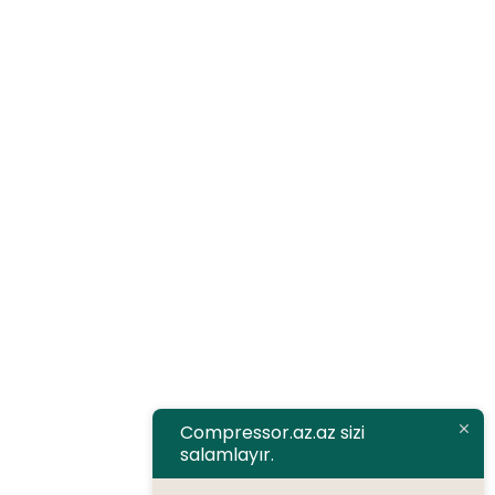
Telefon
+994 77 450 20 15
Compressor.az
Haqqımızada
Məhsullar
Xidmətlərimiz
Əməkdaşlıq
Əlaqə
Compressor.az.az sizi
salamlayır.
Brendlər