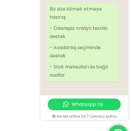
Airman
ALMiG
Alup
Atlas Copco
Atmos
BOGE
Dalgakiran
Biz sizə kömək etməyə
Denair
Ekomak
EScomp
FirstAir
Ingersoll Rand
Kaeser
hazırıq:
Kraftmann
Remeza
SolidAir
Sulair
Tamsan
- Ödənişsiz onlayn texniki
dəstək
Kateqoriyalar
- Avadanlıq seçimində
dəstək
Kompressorlar
- Stok məhsulları ilə bağlı
Əlavə avadanlıqlar
suallar
Azot qurğuları
Oxygen qurğuları
Ehtiyat hissələr
WhatsApp Us
🟢 we are online 24/7 | privacy policy