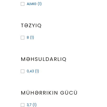
ALMiG
(1)
TƏZYIQ
8
(1)
MƏHSULDARLIQ
0,43
(1)
MÜHƏRRIKIN GÜCÜ
3,7
(1)