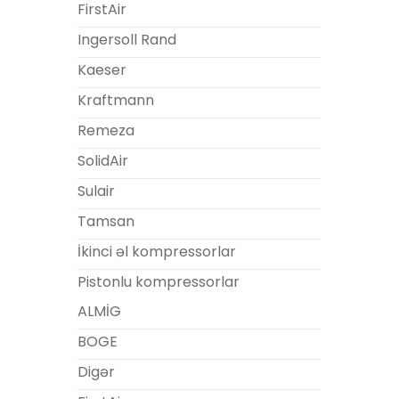
FirstAir
Ingersoll Rand
Kaeser
Kraftmann
Remeza
SolidAir
Sulair
Tamsan
İkinci əl kompressorlar
Pistonlu kompressorlar
ALMİG
BOGE
Digər