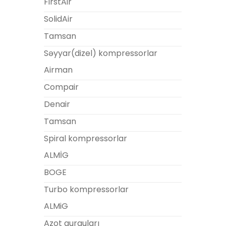
FirstAir
SolidAir
Tamsan
Səyyar(dizel) kompressorlar
Airman
Compair
Denair
Tamsan
Spiral kompressorlar
ALMİG
BOGE
Turbo kompressorlar
ALMiG
Azot qurguları