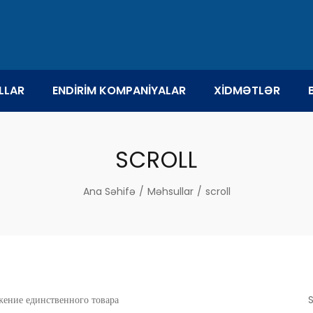
LLAR
ENDİRİM KOMPANİYALAR
XİDMƏTLƏR
SCROLL
Ana Səhifə
/
Məhsullar
/
scroll
ение единственного товара