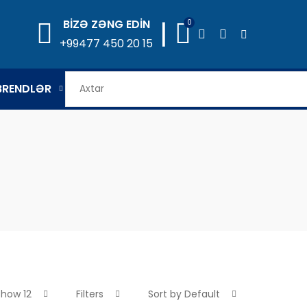
|
BİZƏ ZƏNG EDİN
0
+99477 450 20 15
BRENDLƏR
Show 12
Filters
Sort by Default