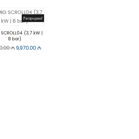
Распродажа!
 SCROLL04 (3,7 kW |
8 bar)
00.00
₼
9,970.00
₼