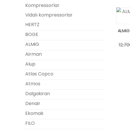
Kompressorlar
Vidalı kompressorlar
HERTZ
ALMiG
BOGE
ALMiG
12,7
Airman
Alup
Atlas Copco
Atmos
Dalgakiran
Denair
Ekomak
FILO