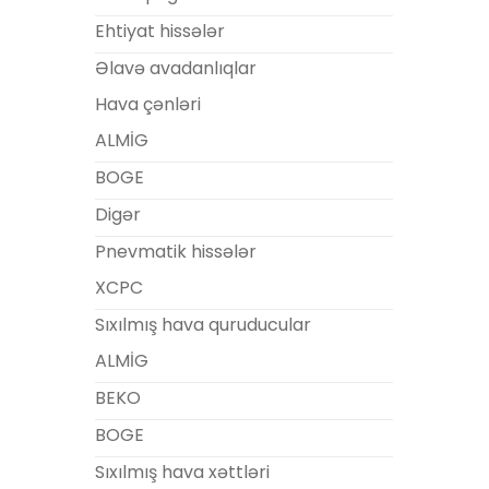
Ehtiyat hissələr
Əlavə avadanlıqlar
Hava çənləri
ALMİG
BOGE
Digər
Pnevmatik hissələr
XCPC
Sıxılmış hava quruducular
ALMİG
BEKO
BOGE
Sıxılmış hava xəttləri