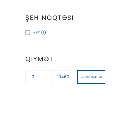
ŞEH NÖQTƏSI
+3°
(1)
QIYMƏT
ФИЛЬТРАЦИЯ