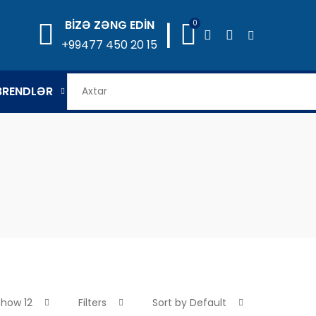
|
BİZƏ ZƏNG EDİN
0
+99477 450 20 15
BRENDLƏR
Show 12
Filters
Sort by Default