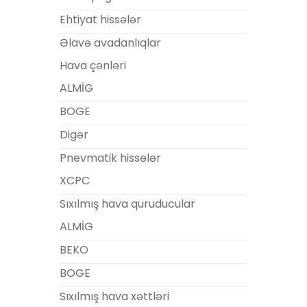
Ehtiyat hissələr
Əlavə avadanlıqlar
Hava çənləri
ALMİG
BOGE
Digər
Pnevmatik hissələr
XCPC
Sıxılmış hava quruducular
ALMİG
BEKO
BOGE
Sıxılmış hava xəttləri