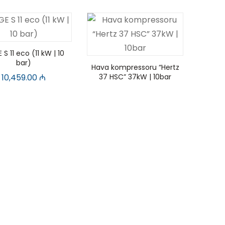
S 11 eco (11 kW | 10
bar)
Hava kompressoru “Hertz
10,459.00
₼
37 HSC” 37kW | 10bar