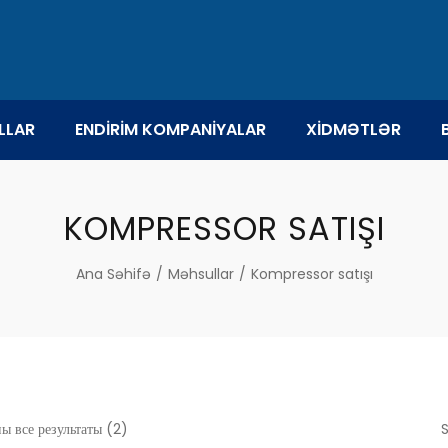
LLAR
ENDİRİM KOMPANİYALAR
XİDMƏTLƏR
KOMPRESSOR SATIŞI
Ana Səhifə
/
Məhsullar
/
Kompressor satışı
ы все результаты (2)