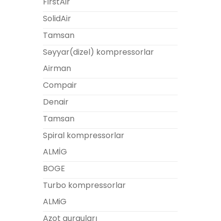
FirstAir
SolidAir
Tamsan
Səyyar(dizel) kompressorlar
Airman
Compair
Denair
Tamsan
Spiral kompressorlar
ALMİG
BOGE
Turbo kompressorlar
ALMiG
Azot qurguları