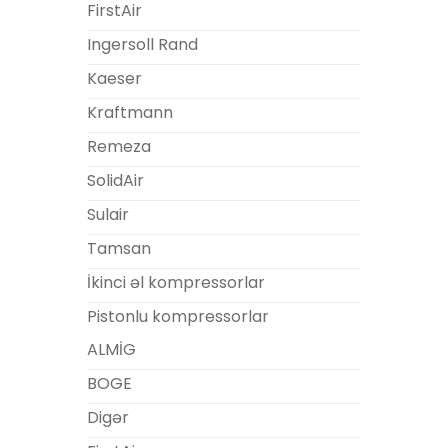
FirstAir
Ingersoll Rand
Kaeser
Kraftmann
Remeza
SolidAir
Sulair
Tamsan
İkinci əl kompressorlar
Pistonlu kompressorlar
ALMİG
BOGE
Digər