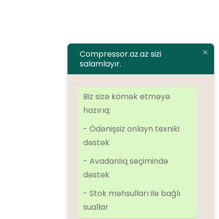
Əməkdaşlıq
Əlaqə
Compressor.az.az sizi
salamlayır.
Brendlər
Airman
ALMiG
Alup
Atlas Copco
Atmos
BOGE
Dalgakiran
Biz sizə kömək etməyə
Denair
Ekomak
EScomp
FirstAir
Ingersoll Rand
Kaeser
hazırıq:
Kraftmann
Remeza
SolidAir
Sulair
Tamsan
- Ödənişsiz onlayn texniki
dəstək
Kateqoriyalar
- Avadanlıq seçimində
dəstək
Kompressorlar
- Stok məhsulları ilə bağlı
Əlavə avadanlıqlar
suallar
Azot qurğuları