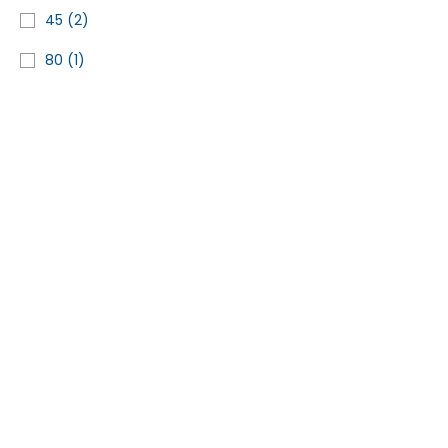
45
(2)
80
(1)
Compressorların məkanı
Ünvan
Bakı ş. Heydər Əliyev pr. AZ1029, 187B "Caspian