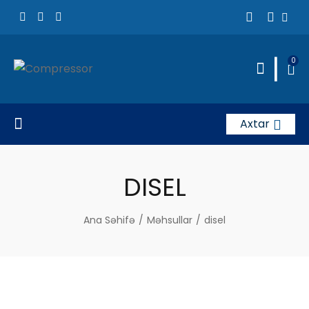
|
0
Axtar
DISEL
Ana Səhifə
/
Məhsullar
/
disel