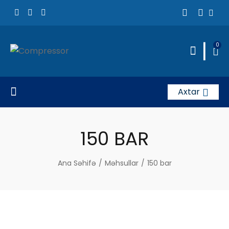
|
0
Axtar
150 BAR
Ana Səhifə
/
Məhsullar
/
150 bar