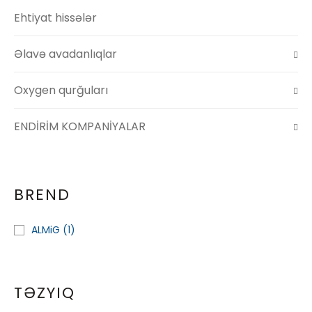
Ehtiyat hissələr
Əlavə avadanlıqlar
Oxygen qurğuları
ENDİRİM KOMPANİYALAR
BREND
ALMiG
(1)
TƏZYIQ