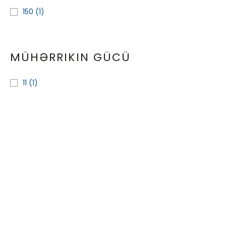
150
(1)
MÜHƏRRIKIN GÜCÜ
11
(1)
Compressorların məkanı