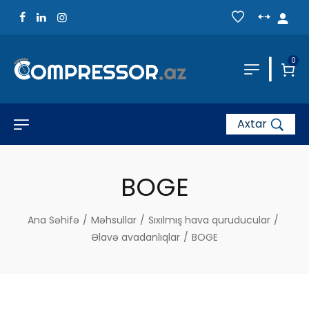
|
0
Axtar
BOGE
Ana Səhifə
/
Məhsullar
/
Sıxılmış hava quruducular
/
Əlavə avadanlıqlar
/
BOGE