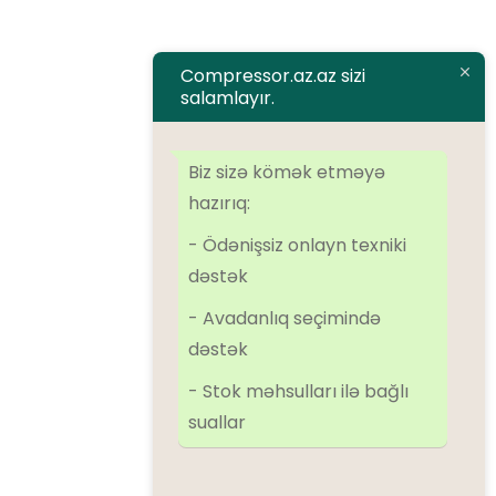
Əlaqə
Compressor.az.az sizi
salamlayır.
Brendlər
Airman
ALMiG
Alup
Atlas Copco
Atmos
BOGE
Dalgakiran
Biz sizə kömək etməyə
Denair
Ekomak
EScomp
FirstAir
Ingersoll Rand
Kaeser
hazırıq:
Kraftmann
Remeza
SolidAir
Sulair
Tamsan
- Ödənişsiz onlayn texniki
dəstək
Kateqoriyalar
- Avadanlıq seçimində
dəstək
Kompressorlar
- Stok məhsulları ilə bağlı
Əlavə avadanlıqlar
suallar
Azot qurğuları
Oxygen qurğuları