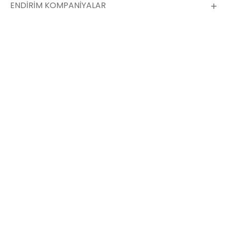
ENDİRİM KOMPANİYALAR
Compressorların məkanı
Ünvan
Bakı ş. Heydər Əliyev pr. AZ1029, 187B "Caspian
Sport Hotel and Plaza" block "B" 13th floor, 1308A