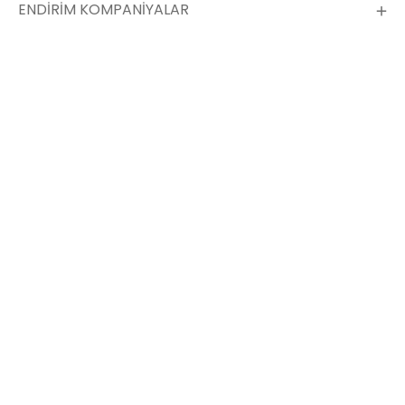
ENDİRİM KOMPANİYALAR
Compressorların məkanı
Ünvan
Bakı ş. Heydər Əliyev pr. AZ1029, 187B "Caspian
Sport Hotel and Plaza" block "B" 13th floor, 1308A