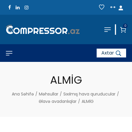
|
0
Axtar
ALMİG
Ana Səhifə
/
Məhsullar
/
Sıxılmış hava quruducular
/
Əlavə avadanlıqlar
/
ALMİG