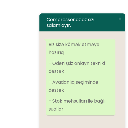
Əlaqə
Compressor.az.az sizi
salamlayır.
Brendlər
Airman
ALMiG
Alup
Atlas Copco
Atmos
BOGE
Dalgakiran
Biz sizə kömək etməyə
Denair
Ekomak
EScomp
FirstAir
Ingersoll Rand
Kaeser
hazırıq:
Kraftmann
Remeza
SolidAir
Sulair
Tamsan
- Ödənişsiz onlayn texniki
dəstək
Kateqoriyalar
- Avadanlıq seçimində
dəstək
Kompressorlar
- Stok məhsulları ilə bağlı
Əlavə avadanlıqlar
suallar
Azot qurğuları
Oxygen qurğuları