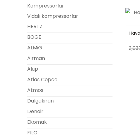
Kompressorlar
Vidalı kompressorlar
HERTZ
Hava 
BOGE
ALMiG
3,03
Airman
Alup
Atlas Copco
Atmos
Dalgakiran
Denair
Ekomak
FILO