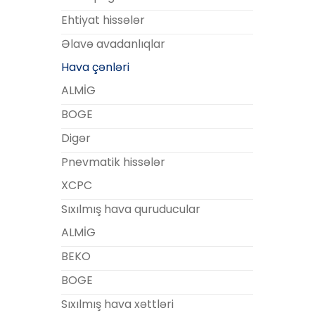
Ehtiyat hissələr
Əlavə avadanlıqlar
Hava çənləri
ALMİG
BOGE
Digər
Pnevmatik hissələr
XCPC
Sıxılmış hava quruducular
ALMİG
BEKO
BOGE
Sıxılmış hava xəttləri