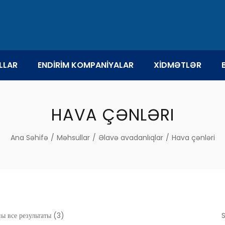
LLAR
ENDİRİM KOMPANİYALAR
XİDMƏTLƏR
HAVA ÇƏNLƏRI
Ana Səhifə
/
Məhsullar
/
Əlavə avadanlıqlar
/
Hava çənləri
ы все результаты (3)