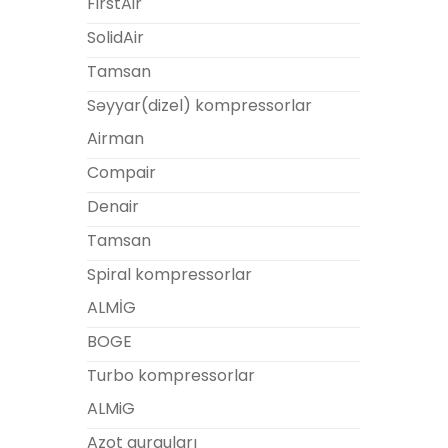
FirstAir
SolidAir
Tamsan
Səyyar(dizel) kompressorlar
Airman
Compair
Denair
Tamsan
Spiral kompressorlar
ALMİG
BOGE
Turbo kompressorlar
ALMiG
Azot qurguları