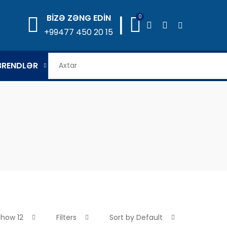
|
BİZƏ ZƏNG EDİN
0
+99477 450 20 15
BRENDLƏR
Show 12
Filters
Sort by Default