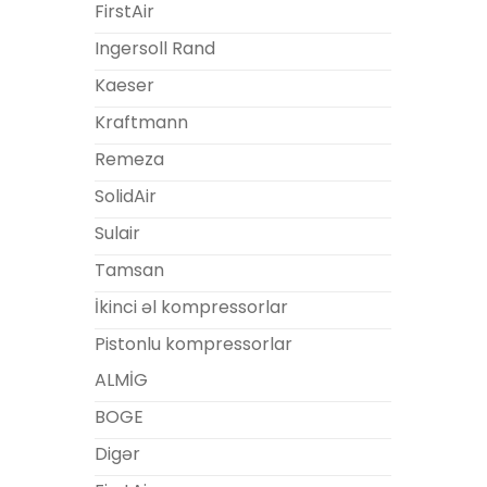
FirstAir
Ingersoll Rand
Kaeser
Kraftmann
Remeza
SolidAir
Sulair
Tamsan
İkinci əl kompressorlar
Pistonlu kompressorlar
ALMİG
BOGE
Digər