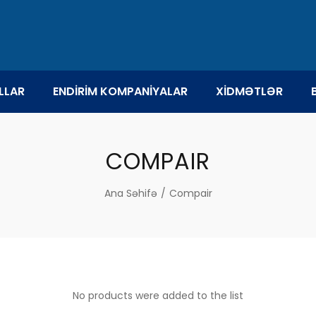
LLAR
ENDİRİM KOMPANİYALAR
XİDMƏTLƏR
COMPAIR
Ana Səhifə
/
Compair
No products were added to the list