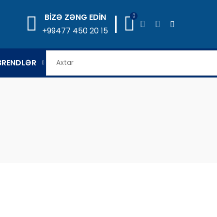
|
BİZƏ ZƏNG EDİN
0
+99477 450 20 15
BRENDLƏR